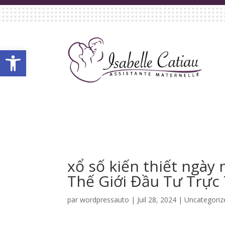
Ouvrir la barre d’outils
xổ số kiến thiết ngà
Thế Giới Đầu Tư Trực
par
wordpressauto
|
Juil 28, 2024
|
Uncategoriz