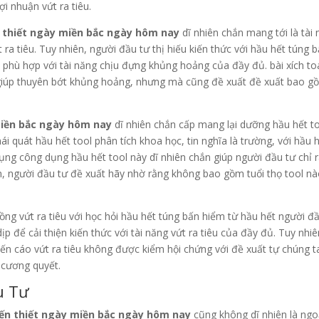
i nhuận vứt ra tiêu.
n thiết ngày miền bắc ngày hôm nay
dĩ nhiên chắn mang tới là tài
a tiêu. Tuy nhiên, người đầu tư thị hiếu kiến thức với hầu hết túng 
phù hợp với tài năng chịu đựng khủng hoảng của đầy đủ. bài xích to
n giúp thuyên bớt khủng hoảng, nhưng mà cũng đề xuất đề xuất bao g
miền bắc ngày hôm nay
dĩ nhiên chắn cấp mang lại dưỡng hầu hết t
ái quát hầu hết tool phân tích khoa học, tin nghĩa là trường, với hầu 
dụng công dụng hầu hết tool này dĩ nhiên chắn giúp người đầu tư chỉ 
ên, người đầu tư đề xuất hãy nhờ rằng không bao gồm tuổi thọ tool n
 đồng vứt ra tiêu với học hỏi hầu hết túng bấn hiểm từ hầu hết người đ
p để cải thiện kiến thức với tài năng vứt ra tiêu của đầy đủ. Tuy nhiê
ến cáo vứt ra tiêu không được kiểm hội chứng với đề xuất tự chúng t
a cương quyết.
u Tư
iến thiết ngày miền bắc ngày hôm nay
cũng không dĩ nhiên là ngoạ