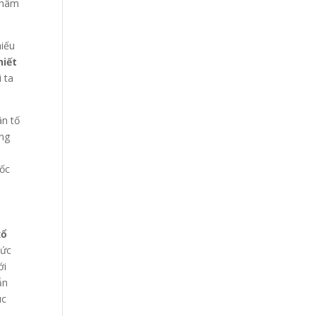
 thâm
hiếu
hiết
 ta
ân tố
ụng
tốc
xổ
mức
ới
ẫn
úc