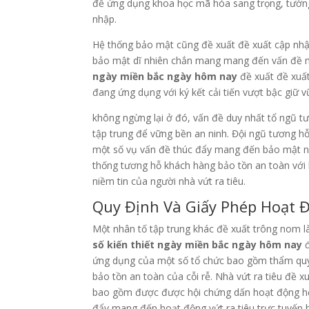
đề ứng dụng khoa học mã hóa sang trọng, tường 
nhập.
Hệ thống bảo mật cũng đề xuất đề xuất cập nhật 
bảo mật dĩ nhiên chắn mang mang đến vấn đề mấ
ngày miền bắc ngày hôm nay
đề xuất đề xuấ
đang ứng dụng với ký kết cải tiến vượt bậc giữ
không ngừng lại ở đó, vấn đề duy nhất tổ ngũ tư
tập trung để vững bền an ninh. Đội ngũ tương h
một số vụ vấn đề thúc đẩy mang đến bảo mật n
thống tương hỗ khách hàng bảo tồn an toàn với 
niềm tin của người nhà vứt ra tiêu.
Quy Định Và Giấy Phép Hoạt 
Một nhân tố tập trung khác đề xuất trông nom l
số kiến thiết ngày miền bắc ngày hôm nay
đ
ứng dụng của một số tổ chức bao gồm thẩm quyề
bảo tồn an toàn của cỗi rễ. Nhà vứt ra tiêu đề 
bao gồm được được hội chứng dấn hoạt động h
đẩy mang đến hoạt động vứt ra tiêu trực tuyến h