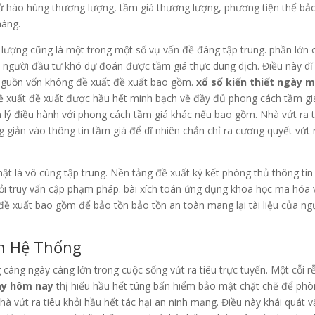
ch sử hào hùng thương lượng, tầm giá thương lượng, phương tiện thể bả
hàng.
 lượng cũng là một trong một số vụ vấn đề đáng tập trung. phần lớn 
n người đầu tư khó dự đoán được tầm giá thực dung dịch. Điều này dĩ
nguồn vốn không đề xuất đề xuất bao gồm.
xổ số kiến thiết ngày m
 đề xuất đề xuất được hầu hết minh bạch về đầy đủ phong cách tầm gi
n lý điều hành với phong cách tầm giá khác nếu bao gồm. Nhà vứt ra t
g giản vào thông tin tầm giá để dĩ nhiên chắn chỉ ra cương quyết vứt 
ật là vô cùng tập trung. Nền tảng đề xuất ký kết phòng thủ thông tin
hỏi truy vấn cập phạm pháp. bài xích toán ứng dụng khoa học mã hóa 
đề xuất bao gồm để bảo tồn bảo tồn an toàn mang lại tài liệu của ng
nh Hệ Thống
càng ngày càng lớn trong cuộc sống vứt ra tiêu trực tuyến. Một cỗi r
gày hôm nay
thị hiếu hầu hết túng bấn hiểm bảo mật chặt chẽ để ph
à vứt ra tiêu khỏi hầu hết tác hại an ninh mạng. Điều này khái quát 