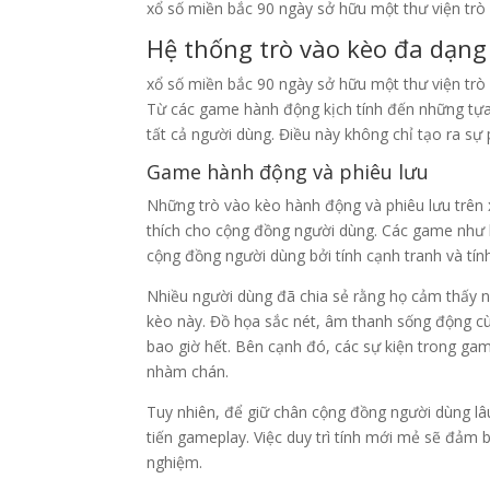
xổ số miền bắc 90 ngày sở hữu một thư viện trò
Hệ thống trò vào kèo đa dạng
xổ số miền bắc 90 ngày sở hữu một thư viện trò 
Từ các game hành động kịch tính đến những tựa
tất cả người dùng. Điều này không chỉ tạo ra s
Game hành động và phiêu lưu
Những trò vào kèo hành động và phiêu lưu trên 
thích cho cộng đồng người dùng. Các game như 
cộng đồng người dùng bởi tính cạnh tranh và tính 
Nhiều người dùng đã chia sẻ rằng họ cảm thấy n
kèo này. Đồ họa sắc nét, âm thanh sống động cù
bao giờ hết. Bên cạnh đó, các sự kiện trong g
nhàm chán.
Tuy nhiên, để giữ chân cộng đồng người dùng lâu
tiến gameplay. Việc duy trì tính mới mẻ sẽ đảm
nghiệm.