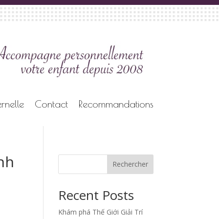
rnelle
Contact
Recommandations
ỉnh
Rechercher
Recent Posts
Khám phá Thế Giới Giải Trí