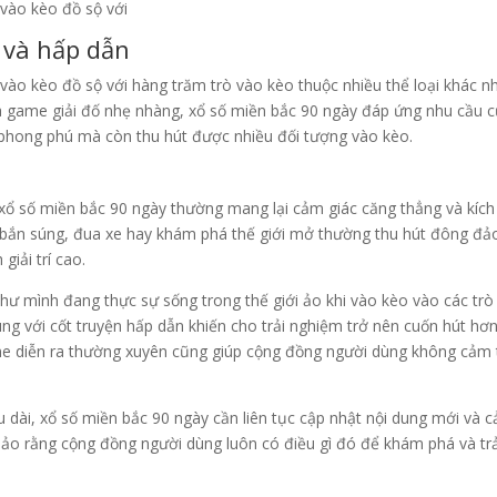
 vào kèo đồ sộ với
 và hấp dẫn
vào kèo đồ sộ với hàng trăm trò vào kèo thuộc nhiều thể loại khác n
 game giải đố nhẹ nhàng, xổ số miền bắc 90 ngày đáp ứng nhu cầu 
ự phong phú mà còn thu hút được nhiều đối tượng vào kèo.
xổ số miền bắc 90 ngày thường mang lại cảm giác căng thẳng và kích
bắn súng, đua xe hay khám phá thế giới mở thường thu hút đông đả
giải trí cao.
hư mình đang thực sự sống trong thế giới ảo khi vào kèo vào các trò
ng với cốt truyện hấp dẫn khiến cho trải nghiệm trở nên cuốn hút hơ
ame diễn ra thường xuyên cũng giúp cộng đồng người dùng không cảm 
 dài, xổ số miền bắc 90 ngày cần liên tục cập nhật nội dung mới và c
 bảo rằng cộng đồng người dùng luôn có điều gì đó để khám phá và trả