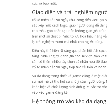
cực và bảo mật.
Giao diện và trải nghiệm ngư
xổ số miền bắc 90 ngày chú trọng đến việc tạo 
sắp xếp một cách logic, giúp người dùng dễ dàn
cho mắt, góp phần tạo nên không gian giải trí th
trên một số thiết bị. Việc tối ưu hoá hiệu năng
lại trải nghiệm mượt mà nhất cho người dùng.
Điều này thể hiện rõ ràng qua phản hồi tích cực
tảng. Nhiều người đánh giá cao sự đơn giản và t
cần có thêm nhiều tùy chọn cá nhân hoá để đáp 
xổ số miền bắc 90 ngày tiếp tục cải tiến và hoàn
Sự đa dạng trong thiết kế game cũng là một điể
sự mới mẻ và thu hút sự chú ý của người dùng
khác biệt về chất lượng hình ảnh giữa các trò v
vào kèo game đáng kể.
Hệ thống trò vào kèo đa dạng