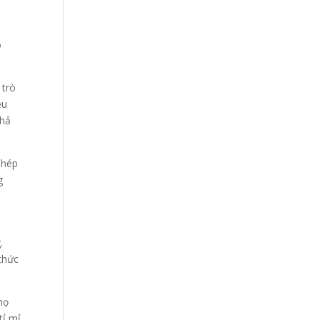
o
 trò
ều
khả
phép
g
.
thức
họ
tỉ mỉ