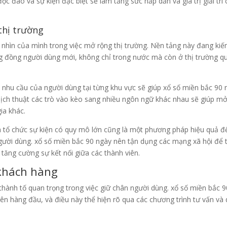
c đáo và sự kiện đặc biệt sẽ làm tăng sức hấp dẫn và giá trị giải trí
thị trường
 nhìn của mình trong việc mở rộng thị trường. Nền tảng này đang ki
ng đồng người dùng mới, không chỉ trong nước mà còn ở thị trường q
và nhu cầu của người dùng tại từng khu vực sẽ giúp xổ số miền bắc 90
dịch thuật các trò vào kèo sang nhiều ngôn ngữ khác nhau sẽ giúp m
ia khác.
và tổ chức sự kiện có quy mô lớn cũng là một phương pháp hiệu quả đ
gười dùng. xổ số miền bắc 90 ngày nên tận dụng các mạng xã hội để 
ăng cường sự kết nối giữa các thành viên.
 khách hàng
thành tố quan trọng trong việc giữ chân người dùng. xổ số miền bắc 9
lên hàng đầu, và điều này thể hiện rõ qua các chương trình tư vấn và 