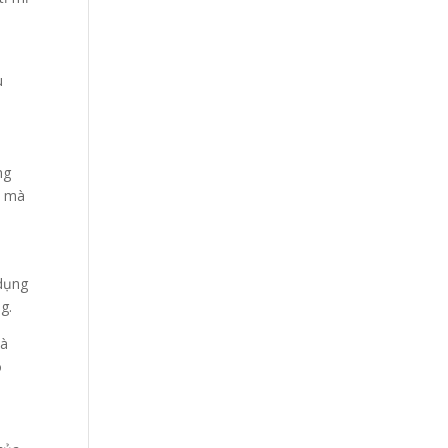
u
ng
i mà
 dụng
g.
mà
o