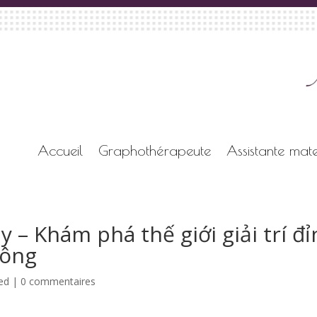
Accueil
Graphothérapeute
Assistante mate
 – Khám phá thế giới giải trí đ
công
ed
|
0 commentaires