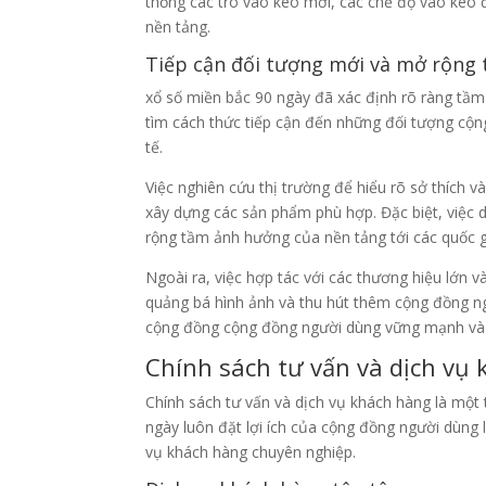
thống các trò vào kèo mới, các chế độ vào kèo độ
nền tảng.
Tiếp cận đối tượng mới và mở rộng 
xổ số miền bắc 90 ngày đã xác định rõ ràng tầm
tìm cách thức tiếp cận đến những đối tượng cộ
tế.
Việc nghiên cứu thị trường để hiểu rõ sở thích 
xây dựng các sản phẩm phù hợp. Đặc biệt, việc 
rộng tầm ảnh hưởng của nền tảng tới các quốc g
Ngoài ra, việc hợp tác với các thương hiệu lớn 
quảng bá hình ảnh và thu hút thêm cộng đồng n
cộng đồng cộng đồng người dùng vững mạnh và t
Chính sách tư vấn và dịch vụ
Chính sách tư vấn và dịch vụ khách hàng là một 
ngày luôn đặt lợi ích của cộng đồng người dùng 
vụ khách hàng chuyên nghiệp.