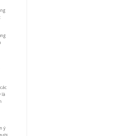
ắng
c
ùng
m
g
 các
 là
n
n ý
gười