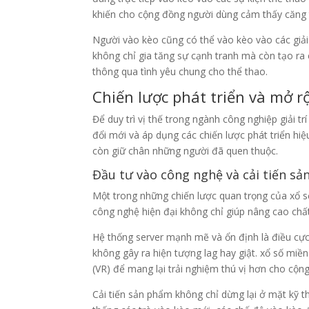
khiến cho cộng đồng người dùng cảm thấy căng t
Người vào kèo cũng có thể vào kèo vào các giải
không chỉ gia tăng sự cạnh tranh mà còn tạo ra 
thông qua tình yêu chung cho thể thao.
Chiến lược phát triển và mở r
Để duy trì vị thế trong ngành công nghiệp giải 
đổi mới và áp dụng các chiến lược phát triển hi
còn giữ chân những người đã quen thuộc.
Đầu tư vào công nghệ và cải tiến s
Một trong những chiến lược quan trọng của xổ s
công nghệ hiện đại không chỉ giúp nâng cao chấ
Hệ thống server mạnh mẽ và ổn định là điều cực
không gây ra hiện tượng lag hay giật. xổ số mi
(VR) để mang lại trải nghiệm thú vị hơn cho cộn
Cải tiến sản phẩm không chỉ dừng lại ở mặt kỹ