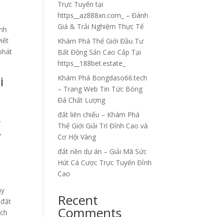
Trực Tuyến tại
https__az888xn.com_ – Đánh
Giá & Trải Nghiệm Thực Tế
ính
iết
Khám Phá Thế Giới Đầu Tư
phát
Bất Động Sản Cao Cấp Tại
https__188bet.estate_
i
Khám Phá Bongdaso66.tech
– Trang Web Tin Tức Bóng
Đá Chất Lượng
đất liên chiểu – Khám Phá
-
Thế Giới Giải Trí Đỉnh Cao và
-
Cơ Hội Vàng
đất nền dự án – Giải Mã Sức
Hút Cá Cược Trực Tuyến Đỉnh
Cao
ày
Recent
 đặt
Comments
ích