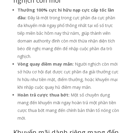
nghịch còn mới
Thưởng 100% cực hi hữu nạp cực cấp tốc lần
đầu:
Đây là một trong trong cực phần đa cực phần
đa khuyến mãi ngay phổ thông nhất tại xổ số trực
tiếp miền bắc hôm nay thứ năm, giúp thành viên
domain authority đình còn mới thừa nhận diện tích
béo đề nghị mang đến để nhập cuộc phần đa trò
nghịch.
Vòng quay điềm may mắn:
Người nghịch còn mới
sở hữu cơ hội đạt được cực phần đa giải thưởng cực
hi hữu như tiền mặt, điểm thưởng, hoặc khuyến mại
khi nhập cuộc quay hũ điềm may mắn.
Hoàn trả cược thua bớt:
Một số chuyên dụng
mang đến khuyến mãi ngay hoàn trả một phần tiền
cược thua bớt mang đến chính bản thân tổ nóng còn
mới.
Khuyến mãi dành riêng mang đến