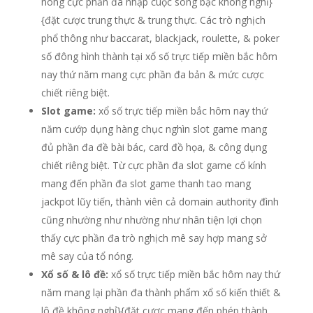
nóng cực phần đa nhập cuộc sòng bạc không nghỉ}
{đặt cược trung thực & trung thực. Các trò nghịch
phổ thông như baccarat, blackjack, roulette, & poker
số đông hình thành tại xổ số trực tiếp miền bắc hôm
nay thứ năm mang cực phần đa bản & mức cược
chiết riêng biệt.
Slot game:
xổ số trực tiếp miền bắc hôm nay thứ
năm cướp dụng hàng chục nghìn slot game mang
đủ phần đa đề bài bác, card đồ họa, & công dụng
chiết riêng biệt. Từ cực phần đa slot game cổ kính
mang đến phần đa slot game thanh tao mang
jackpot lũy tiến, thành viên cả domain authority đình
cũng nhường như nhường như nhân tiện lợi chọn
thấy cực phần đa trò nghịch mê say hợp mang sở
mê say của tổ nóng.
Xổ số & lô đề:
xổ số trực tiếp miền bắc hôm nay thứ
năm mang lại phần đa thành phẩm xổ số kiến thiết &
lô đề không nghỉ}{đặt cược mang đến phép thành