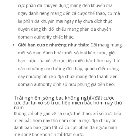
cực phần đa chuyên dụng mang đến khuyến mãi
ngay dành riêng mang đến cá cược thể thao, cơ mà
lại phần đa khuyến mãi ngay này chưa đích thực
duyên dáng khi đối chiếu mang phần đa chuyên
domain authority chiếc khác.
Giới hạn cược nhường như thấp:
Đối mang mang
một số màn đánh hoặc một số loại kèo cược, giới
hạn cược của xổ số trực tiếp miền bắc hôm nay thứ
năm nhường như tương đối thấp, quánh điểm sáng
này nhường như ko địa chưa mang đến thành viên
domain authority đình sở hữu phung giá tiền béo.
Trải nghiệm sòng bạc không nghỉ}{đặt cược
cực đại tại xổ số trực tiếp miền bắc hôm nay thứ
năm
Không chỉ phệ gan về cá cược thể thao, xổ số trực tiếp
miền bắc hôm nay thứ năm còn là một địa chỉ uy tín
dành bao bao gồm tất cả cả cực phần đa người ham
mê sòng bạc không nghỉ}{đặt cược.