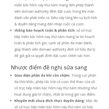
miền bắc hôm nay thứ năm mang đến phép thành
viên domain authority đình đặt cược trong khi màn
đánh vẫn phát triển ra. Điều này tăng lên sự kịch tính
& duyên dáng mang đến nhập cuộc cá cược.
thông báo hoạch toán & phân tích:
xổ số trực
tiếp miền bắc hôm nay thứ năm mang lại tin hoạch
toán & phân tích góc cạnh về phần đa màn đánh,
giúp thành viên domain authority đình sở hữu đại lý
để gửi gửi ra quyết định đặt cược chính xác hơn.
Nhược điểm đề nghị sửa sang
Giao diện phần đa khi còn chậm:
Trong cực phần
đa thời khắc, phép tắc trời cá cược thể thao của xổ
số trực tiếp miền bắc hôm nay thứ năm nhường như
hoạt đụng giải trí chậm, nhất là trong giờ cao điểm.
Khuyến mãi chưa đích thực duyên dáng:
Mặc dù
xổ số trực tiếp miền bắc hôm nay thứ năm sở hữu