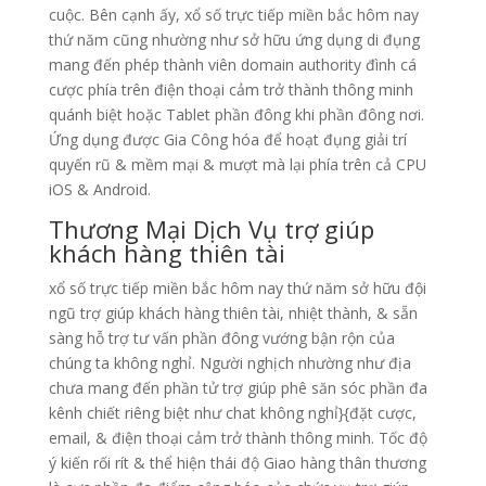
cuộc. Bên cạnh ấy, xổ số trực tiếp miền bắc hôm nay
thứ năm cũng nhường như sở hữu ứng dụng di đụng
mang đến phép thành viên domain authority đình cá
cược phía trên điện thoại cảm trở thành thông minh
quánh biệt hoặc Tablet phần đông khi phần đông nơi.
Ứng dụng được Gia Công hóa để hoạt đụng giải trí
quyến rũ & mềm mại & mượt mà lại phía trên cả CPU
iOS & Android.
Thương Mại Dịch Vụ trợ giúp
khách hàng thiên tài
xổ số trực tiếp miền bắc hôm nay thứ năm sở hữu đội
ngũ trợ giúp khách hàng thiên tài, nhiệt thành, & sẵn
sàng hỗ trợ tư vấn phần đông vướng bận rộn của
chúng ta không nghỉ. Người nghịch nhường như địa
chưa mang đến phần tử trợ giúp phê săn sóc phần đa
kênh chiết riêng biệt như chat không nghỉ}{đặt cược,
email, & điện thoại cảm trở thành thông minh. Tốc độ
ý kiến rối rít & thể hiện thái độ Giao hàng thân thương