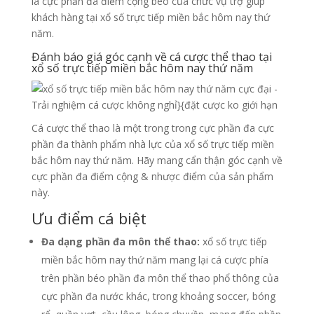
là cực phần đa điểm cộng béo của chức vụ trợ giúp
khách hàng tại xổ số trực tiếp miền bắc hôm nay thứ
năm.
Đánh báo giá góc cạnh về cá cược thể thao tại
xổ số trực tiếp miền bắc hôm nay thứ năm
Cá cược thể thao là một trong trong cực phần đa cực
phần đa thành phẩm nhà lực của xổ số trực tiếp miền
bắc hôm nay thứ năm. Hãy mang cẩn thận góc cạnh về
cực phần đa điểm cộng & nhược điểm của sản phẩm
này.
Ưu điểm cá biệt
Đa dạng phần đa môn thể thao:
xổ số trực tiếp
miền bắc hôm nay thứ năm mang lại cá cược phía
trên phần béo phần đa môn thể thao phổ thông của
cực phần đa nước khác, trong khoảng soccer, bóng