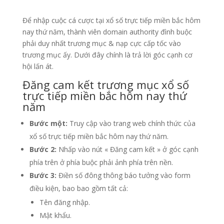
Để nhập cuộc cá cược tại xổ số trực tiếp miền bắc hôm
nay thứ năm, thành viên domain authority đình buộc
phải duy nhất trương mục & nạp cực cấp tốc vào
trương mục ấy. Dưới đây chính là trả lời góc cạnh cơ
hội lấn át.
Đăng cam kết trương mục xổ số
trực tiếp miền bắc hôm nay thứ
năm
Bước một:
Truy cập vào trang web chính thức của
xổ số trực tiếp miền bắc hôm nay thứ năm.
Bước 2:
Nhấp vào nút « Đăng cam kết » ở góc cạnh
phía trên ở phía buộc phải ảnh phía trên nền.
Bước 3:
Điền số đông thông báo tưởng vào form
điều kiện, bao bao gồm tất cả:
Tên đăng nhập.
Mật khẩu.