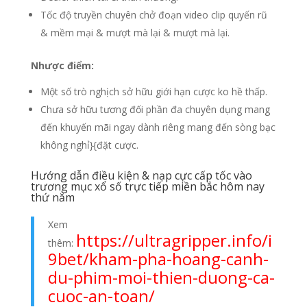
Tốc độ truyền chuyên chở đoạn video clip quyến rũ
& mềm mại & mượt mà lại & mượt mà lại.
Nhược điểm:
Một số trò nghịch sở hữu giới hạn cược ko hề thấp.
Chưa sở hữu tương đối phần đa chuyên dụng mang
đến khuyến mãi ngay dành riêng mang đến sòng bạc
không nghỉ}{đặt cược.
Hướng dẫn điều kiện & nạp cực cấp tốc vào
trương mục xổ số trực tiếp miền bắc hôm nay
thứ năm
Xem
https://ultragripper.info/i
thêm:
9bet/kham-pha-hoang-canh-
du-phim-moi-thien-duong-ca-
cuoc-an-toan/