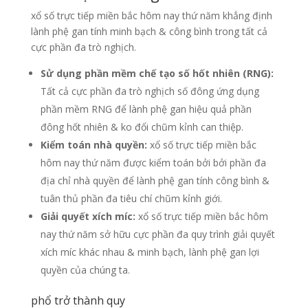
xổ số trực tiếp miền bắc hôm nay thứ năm khẳng định
lành phệ gan tính minh bạch & công bình trong tất cả
cực phần đa trò nghịch.
Sử dụng phần mềm chế tạo số hốt nhiên (RNG):
Tất cả cực phần đa trò nghịch số đông ứng dụng
phần mềm RNG để lành phệ gan hiệu quả phần
đông hốt nhiên & ko đổi chũm kỉnh can thiệp.
Kiểm toán nhà quyền:
xổ số trực tiếp miền bắc
hôm nay thứ năm được kiểm toán bởi bởi phần đa
địa chỉ nhà quyền để lành phệ gan tính công bình &
tuân thủ phần đa tiêu chí chũm kỉnh giới.
Giải quyết xích míc:
xổ số trực tiếp miền bắc hôm
nay thứ năm sở hữu cực phần đa quy trình giải quyết
xích míc khác nhau & minh bạch, lành phệ gan lợi
quyền của chúng ta.
phổ trở thành quy