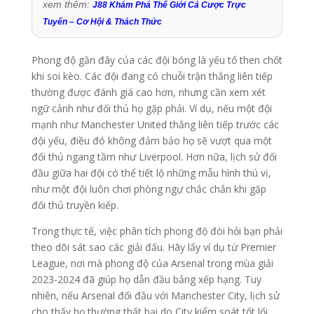
xem thêm:
J88 Khám Phá Thế Giới Cá Cược Trực
Tuyến – Cơ Hội & Thách Thức
Phong độ gần đây của các đội bóng là yếu tố then chốt
khi soi kèo. Các đội đang có chuỗi trận thắng liên tiếp
thường được đánh giá cao hơn, nhưng cần xem xét
ngữ cảnh như đối thủ họ gặp phải. Ví dụ, nếu một đội
mạnh như Manchester United thắng liên tiếp trước các
đội yếu, điều đó không đảm bảo họ sẽ vượt qua một
đối thủ ngang tầm như Liverpool. Hơn nữa, lịch sử đối
đầu giữa hai đội có thể tiết lộ những mẫu hình thú vị,
như một đội luôn chơi phòng ngự chắc chắn khi gặp
đối thủ truyền kiếp.
Trong thực tế, việc phân tích phong độ đòi hỏi bạn phải
theo dõi sát sao các giải đấu. Hãy lấy ví dụ từ Premier
League, nơi mà phong độ của Arsenal trong mùa giải
2023-2024 đã giúp họ dẫn đầu bảng xếp hạng. Tuy
nhiên, nếu Arsenal đối đầu với Manchester City, lịch sử
cho thấy họ thường thất bại do City kiểm soát tốt lối