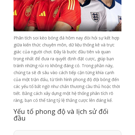
Phân tích soi kèo bóng đá hôm nay đòi hỏi sự kết hợp
giữa kiến thức chuyên môn, dữ liệu thống kê và trực
giác của người chơi. Đây là bước đầu tiên và quan
trọng nhất để đưa ra quyết định đặt cược, giúp bạn
tránh những rủi ro không đáng có. Trong phần này,
chúng ta sẽ đi sâu vào cách tiếp cận từng khía cạnh
của một trận đấu, từ tình hình phong độ đội bóng đến
các yếu tố bất ngờ như chấn thương cầu thủ hoặc thời
tiết. Bằng cách xây dựng một hệ thống phân tích rõ
ràng, bạn có thể tăng tỷ lệ thắng cược lên đáng kể.
Yếu tố phong độ và lịch sử đối
đầu