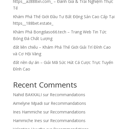
https__az888xn.com_ – Đánh Giá & Trải Nghiệm Thực
Tế
Khám Phá Thế Giới Đầu Tư Bất Động Sản Cao Cấp Tại
https__188bet.estate_
Khám Phá Bongdaso66.tech – Trang Web Tin Tức
Bóng Đá Chất Lượng
đất liên chiểu – Khám Phá Thế Giới Giải Trí Đỉnh Cao
và Cơ Hội Vàng
đất nền dự án – Giải Mã Sức Hút Cá Cược Trực Tuyến
Đỉnh Cao
Recent Comments
Nahid BAKKALI
sur
Recommandations
Aimelyne Mpadi
sur
Recommandations
Ines Hammiche
sur
Recommandations
Hammiche Ines
sur
Recommandations