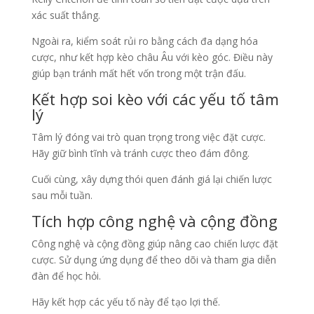
xác suất thắng.
Ngoài ra, kiểm soát rủi ro bằng cách đa dạng hóa
cược, như kết hợp kèo châu Âu với kèo góc. Điều này
giúp bạn tránh mất hết vốn trong một trận đấu.
Kết hợp soi kèo với các yếu tố tâm
lý
Tâm lý đóng vai trò quan trọng trong việc đặt cược.
Hãy giữ bình tĩnh và tránh cược theo đám đông.
Cuối cùng, xây dựng thói quen đánh giá lại chiến lược
sau mỗi tuần.
Tích hợp công nghệ và cộng đồng
Công nghệ và cộng đồng giúp nâng cao chiến lược đặt
cược. Sử dụng ứng dụng để theo dõi và tham gia diễn
đàn để học hỏi.
Hãy kết hợp các yếu tố này để tạo lợi thế.