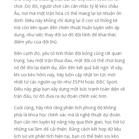
chơi. Do đó, người chơi cần cân nhắc tỷ lệ kèo châu
Âu, nơi mà một trận hòa có thể mang lại lợi nhuận ổn
định. Điều này không chỉ dừng lại ở con số thống kê
mà còn liên quan đến chiến thuật huấn luyện viên áp
dụng, như việc thay đổi sơ đồ đội hình để khai thác
điểm yếu của đối thủ.
Bên cạnh đó, yếu tố tinh thần đội bóng cũng rất quan
trọng. Sau một trận thua đau, một đội có thể chơi bùng
nổ để đòi lại danh dự, dẫn đến kết quả bất ngờ. Vì vậy,
khi soi kèo hôm nay, hãy luôn cập nhật tin tức mới
nhất từ các nguồn uy tín như ESPN hoặc BBC Sport.
Điều này giúp bạn xây dựng một bức tranh toàn diện về
trận đấu, từ đó đưa ra dự đoán chính xác hơn.
Cuối cùng, hãy nhớ rằng phân tích phong độ không
phải là khoa học chính xác mà là nghệ thuật dự đoán.
Bạn cần rèn luyện kỹ năng này qua thời gian, học hỏi từ
những sai lầm để cải thiện. Bằng cách kết hợp dữ liệu
lịch sử với phân tích hiện tại, bạn có thể biến soi kèo