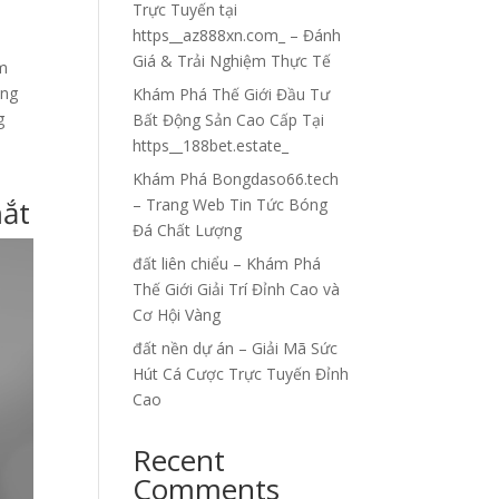
Trực Tuyến tại
https__az888xn.com_ – Đánh
Giá & Trải Nghiệm Thực Tế
ảm
ong
Khám Phá Thế Giới Đầu Tư
g
Bất Động Sản Cao Cấp Tại
https__188bet.estate_
Khám Phá Bongdaso66.tech
mắt
– Trang Web Tin Tức Bóng
Đá Chất Lượng
đất liên chiểu – Khám Phá
Thế Giới Giải Trí Đỉnh Cao và
Cơ Hội Vàng
đất nền dự án – Giải Mã Sức
Hút Cá Cược Trực Tuyến Đỉnh
Cao
Recent
Comments