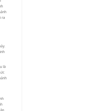
n
nh
mảnh
 ra
hảy.
inh
u là
sức
 mảnh
ạnh
nh
cập