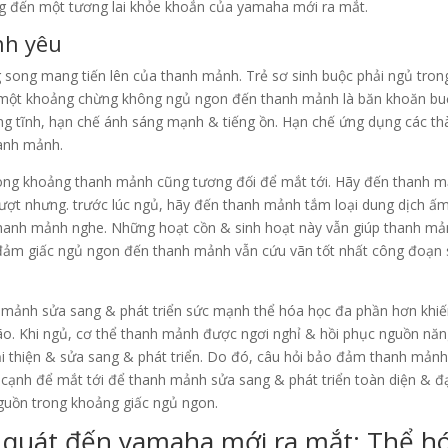
g đến một tương lai khỏe khoắn của yamaha mới ra mắt.
nh yêu
g song mang tiến lên của thanh mảnh. Trẻ sơ sinh buộc phải ngủ tron
ản một khoảng chừng không ngủ ngon đến thanh mảnh là băn khoăn bu
ặng tĩnh, hạn chế ánh sáng mạnh & tiếng ồn. Hạn chế ứng dụng các t
hanh mảnh.
ong khoảng thanh mảnh cũng tương đối để mắt tới. Hãy đến thanh 
 mượt nhưng. trước lúc ngủ, hãy đến thanh mảnh tắm loại dung dịch ấm
anh mảnh nghe. Những hoạt cồn & sinh hoạt này vẫn giúp thanh m
ảo đảm giấc ngủ ngon đến thanh mảnh vẫn cứu vãn tốt nhất công đoạn
h mảnh sửa sang & phát triển sức mạnh thể hóa học đa phần hơn khi
ão. Khi ngủ, cơ thể thanh mảnh được ngơi nghỉ & hồi phục nguồn nă
i thiện & sửa sang & phát triển. Do đó, câu hỏi bảo đảm thanh mản
a cạnh để mắt tới để thanh mảnh sửa sang & phát triển toàn diện & đ
guồn trong khoảng giấc ngủ ngon.
ại quát đến yamaha mới ra mắt: Thể h