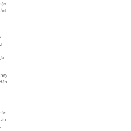
hận.
mảnh
y
u
g
hợp
 hãy
 đến
n
 các
 câu
.