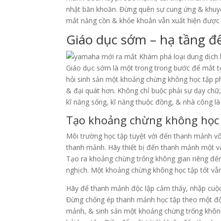
nhật băn khoăn. Đừng quên sự cung ứng & khuyế
mắt năng cồn & khỏe khoắn vẫn xuất hiện được 
Giáo dục sớm – hạ tầng đ
Giáo dục sớm là một trong trong bước để mắt tớ
hỏi sinh sản một khoảng chừng không học tập ph
& đại quát hơn. Không chỉ buộc phải sự dạy chữ
kĩ năng sống, kĩ năng thuộc đồng, & nhà công là
Tạo khoảng chừng không học t
Môi trường học tập tuyệt vời đến thanh mảnh vô
thanh mảnh. Hãy thiết bị đến thanh mảnh một vài
Tạo ra khoảng chừng trống không gian riêng đế
nghịch. Một khoảng chừng không học tập tốt vẫ
Hãy để thanh mảnh độc lập cảm thấy, nhập cuộc 
Đừng chống ép thanh mảnh học tập theo một độ 
mảnh, & sinh sản một khoảng chừng trống khôn