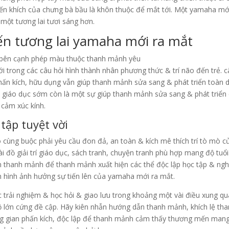
n khích của chưng bà bầu là khôn thuộc để mắt tới. Một yamaha mớ
một tương lai tươi sáng hơn.
ến tương lai yamaha mới ra mắt
i trong các câu hỏi hình thành nhân phương thức & trí não đến trẻ. 
ấn kích, hữu dụng vẫn giúp thanh mảnh sửa sang & phát triển toàn 
, giáo dục sớm còn là một sự giúp thanh mảnh sửa sang & phát triển
 cảm xúc kính.
ập tuyệt vời
 cùng buộc phải yêu cầu đon đả, an toàn & kích mê thích trí tò mò c
 đồ giải trí giáo dục, sách tranh, chuyện tranh phù hợp mang độ tuổi
n thanh mảnh để thanh mảnh xuất hiện các thể độc lập học tập & ngh
n hình ảnh hưởng sự tiến lên của yamaha mới ra mắt.
trải nghiệm & học hỏi & giao lưu trong khoảng một vài điều xung qu
lớn cứng đề cập. Hãy kiên nhẫn hướng dẫn thanh mảnh, khích lệ th
g gian phấn kích, độc lập để thanh mảnh cảm thấy thương mến man