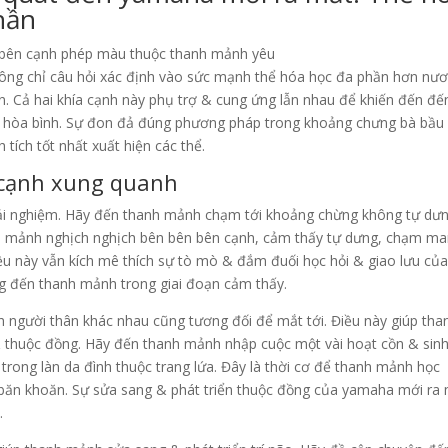
hần
hông chỉ câu hỏi xác định vào sức mạnh thể hóa học đa phần hơn nư
ần. Cả hai khía cạnh này phụ trợ & cung ứng lẫn nhau để khiến đến đế
& hòa bình. Sự đon đả đúng phương pháp trong khoảng chưng bà bầu
tích tốt nhất xuất hiện các thể.
 cạnh xung quanh
rải nghiệm. Hãy đến thanh mảnh chạm tới khoảng chừng không tự dư
h mảnh nghịch nghịch bên bên bên cạnh, cảm thấy tự dưng, chạm m
Điều này vẫn kích mê thích sự tò mò & đắm đuối học hỏi & giao lưu củ
g đến thanh mảnh trong giai đoạn cảm thấy.
h người thân khác nhau cũng tương đối để mắt tới. Điều này giúp tha
& thuộc đồng. Hãy đến thanh mảnh nhập cuộc một vài hoạt cồn & sin
trong làn da đình thuộc trang lứa. Đây là thời cơ để thanh mảnh học
 băn khoăn. Sự sửa sang & phát triển thuộc đồng của yamaha mới ra
.