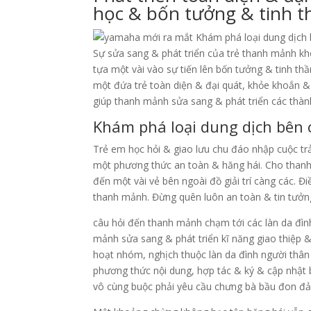
học & bốn tưởng & tinh t
Sự sửa sang & phát triển của trẻ thanh mảnh k
tựa một vài vào sự tiến lên bốn tưởng & tinh th
một đứa trẻ toàn diện & đại quát, khỏe khoắn 
giúp thanh mảnh sửa sang & phát triển các thành 
Khám phá loại dung dịch bên
Trẻ em học hỏi & giao lưu chu đáo nhập cuộc t
một phương thức an toàn & hăng hái. Cho than
đến một vài vẻ bên ngoài đồ giải trí càng các. 
thanh mảnh. Đừng quên luôn an toàn & tin tưởn
câu hỏi đến thanh mảnh chạm tới các làn da đìn
mảnh sửa sang & phát triển kĩ năng giao thiệp 
hoạt nhóm, nghịch thuộc làn da đình người thân 
phương thức nội dung, hợp tác & ký & cập nhật
vô cùng buộc phải yêu cầu chưng bà bầu đon đả