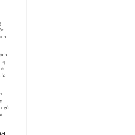
g
ộc
hành
mảnh
 áp,
ảnh
 sửa
ến
ng
h ngủ
ại
óa