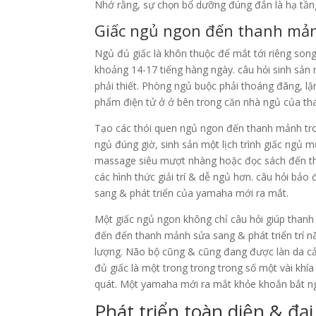
Nhớ rằng, sự chọn bổ dưỡng đúng đắn là hạ tần
Giấc ngủ ngon đến thanh mả
Ngủ đủ giấc là khôn thuộc để mắt tới riêng son
khoảng 14-17 tiếng hàng ngày. câu hỏi sinh s
phải thiết. Phòng ngủ buộc phải thoáng đãng, l
phẩm điện tử ở ở bên trong căn nhà ngủ của t
Tạo các thói quen ngủ ngon đến thanh mảnh tr
ngủ đúng giờ, sinh sản một lịch trình giấc ngủ
massage siêu mượt nhàng hoặc đọc sách đến th
các hình thức giải trí & dễ ngủ hơn. câu hỏi b
sang & phát triển của yamaha mới ra mắt.
Một giấc ngủ ngon không chỉ câu hỏi giúp than
đến đến thanh mảnh sửa sang & phát triển trí n
lượng. Não bộ cũng & cũng đang được làn da cả
đủ giấc là một trong trong trong số một vài khí
quát. Một yamaha mới ra mắt khỏe khoắn bắt n
Phát triển toàn diện & đ