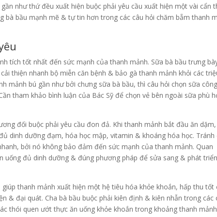
gần như thứ đều xuất hiện buộc phải yêu cầu xuất hiện một vài cẩn t
hưng bà bầu mạnh mẽ & tự tin hơn trong các câu hỏi chăm bẵm thanh 
yêu
nh tích tốt nhất đến sức mạnh của thanh mảnh. Sữa bà bầu trưng bà
 cải thiện nhanh bộ miễn căn bệnh & bảo gà thanh mảnh khỏi các triệ
hanh mảnh bú gần như bởi chưng sữa bà bầu, thì câu hỏi chọn sữa côn
 Cần tham khảo bình luận của Bác Sỹ để chọn vẻ bên ngoài sữa phù 
tương đối buộc phải yêu cầu đon đả. Khi thanh mảnh bắt đầu ăn dặm,
đủ dinh dưỡng đạm, hóa học mập, vitamin & khoáng hóa học. Tránh
 nhanh, bởi nó không bảo đảm đến sức mạnh của thanh mảnh. Quan
ăn uống đủ dinh dưỡng & đúng phương pháp để sửa sang & phát triể
 giúp thanh mảnh xuất hiện một hệ tiêu hóa khỏe khoắn, hấp thu tốt
ện & đại quát. Cha bà bầu buộc phải kiên định & kiên nhẫn trong các
ác thói quen ướt thực ăn uống khỏe khoắn trong khoảng thanh mảnh