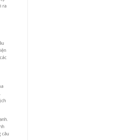
i ra
câu
diện
 các
ủa
.
ịch
anh.
anh
g câu