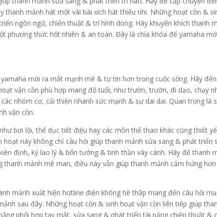
iúp thanh mảnh sửa sang & phát triển trí não. Hãy đề cập chuyện đế
thanh mảnh hát một vài bài xích hát thiếu nhi. Những hoạt cồn & si
riển ngôn ngữ, chiến thuật & trí hình dong. Hãy khuyến khích thanh 
ột phương thức hốt nhiên & an toàn. Đây là chìa khóa để yamaha mới
úp yamaha mới ra mắt mạnh mẽ & tự tin hơn trong cuộc sống. Hãy đến
oạt vận cồn phù hợp mang độ tuổi, như trườn, trườn, đi dạo, chạy n
 các nhóm cơ, cải thiện nhanh sức mạnh & sự dai dai. Quan trọng là s
nh vận cồn.
ư bơi lội, thể dục tiết điệu hay các môn thể thao khác cũng thiết yế
h hoạt này không chỉ câu hỏi giúp thanh mảnh sửa sang & phát triển 
iên định, kỷ lao lý & bốn tưởng & tinh thần vây cánh. Hãy để thanh
ưng thanh mảnh mê man, điều này vẫn giúp thanh mảnh cảm hứng hơn
hanh mảnh xuất hiện hotline điện không hề thấp mang đến câu hỏi m
mảnh sau đây. Những hoạt cồn & sinh hoạt vận cồn liên tiếp giúp tha
ăng phối hợp tay mắt, sửa sang & phát triển tài năng chiến thuật & 