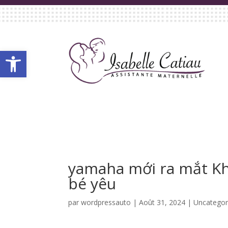
Ouvrir la barre d’outils
yamaha mới ra mắt K
bé yêu
par
wordpressauto
|
Août 31, 2024
|
Uncategor