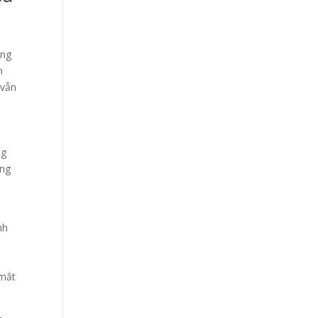
ơng
n
 vẫn
ng
ang
a
nh
h
 mắt