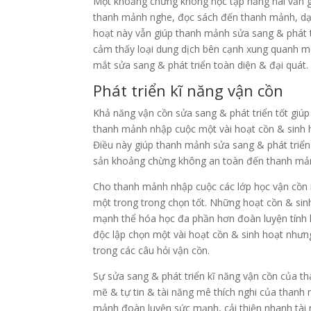
Một khoảng chừng không học tập hăng hái vẫn g
thanh mảnh nghe, đọc sách đến thanh mảnh, dạy 
hoạt này vẫn giúp thanh mảnh sửa sang & phát t
cảm thấy loại dung dịch bên cạnh xung quanh m
mắt sửa sang & phát triển toàn diện & đại quát.
Phát triển kĩ năng vận cồn
Khả năng vận cồn sửa sang & phát triển tốt gi
thanh mảnh nhập cuộc một vài hoạt cồn & sinh h
Điều này giúp thanh mảnh sửa sang & phát triển
sản khoảng chừng không an toàn đến thanh mả
Cho thanh mảnh nhập cuộc các lớp học vận cồn nh
một trong trong chọn tốt. Những hoạt cồn & sin
mạnh thể hóa học đa phần hơn đoàn luyện tính k
độc lập chọn một vài hoạt cồn & sinh hoạt nh
trong các câu hỏi vận cồn.
Sự sửa sang & phát triển kĩ năng vận cồn của t
mẽ & tự tin & tài năng mê thích nghi của thanh 
mảnh đoàn luyện sức mạnh, cải thiện nhanh tài n