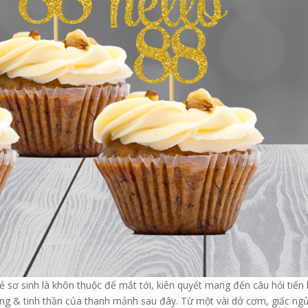
sơ sinh là khôn thuộc để mắt tới, kiên quyết mang đến câu hỏi tiến 
g & tinh thần của thanh mảnh sau đây. Từ một vài dở cơm, giấc ng