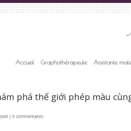
Accueil
Graphothérapeute
Assistante mate
hám phá thế giới phép màu cùn
ized
|
0 commentaires